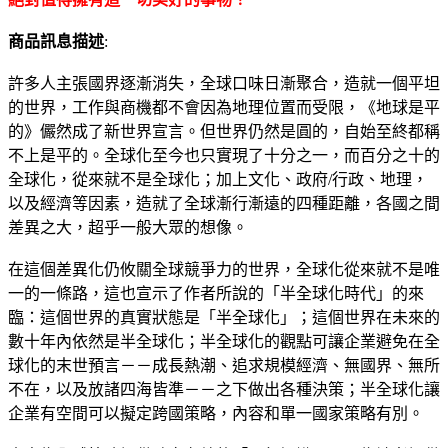
商品訊息描述
:
許多人主張國界逐漸消失，全球口味日漸聚合，造就一個平坦
的世界，工作與商機都不會因為地理位置而受限，《地球是平
的》儼然成了新世界宣言。但世界仍然是圓的，自始至終都稱
不上是平的。全球化至今也只實現了十分之一，而百分之十的
全球化，從來就不是全球化；加上文化、政府/行政、地理，
以及經濟等因素，造就了全球漸行漸遠的四種距離，各國之間
差異之大，超乎一般大眾的想像。
在這個差異化仍攸關全球競爭力的世界，全球化從來就不是唯
一的一條路，這也宣示了作者所說的「半全球化時代」的來
臨：這個世界的真實狀態是「半全球化」；這個世界在未來的
數十年內依然是半全球化；半全球化的觀點可讓企業避免在全
球化的末世預言－－成長熱潮、追求規模經濟、無國界、無所
不在，以及放諸四海皆準－－之下做出各種決策；半全球化讓
企業有空間可以擬定跨國策略，內容和單一國家策略有別。