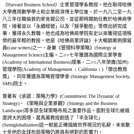
（Harvard Business School）企業管理學系教授。他在取得哈佛
大學應用數學學士和企業經濟博士學位後，於一九八二至一九
八三年任職倫敦的麥肯錫公司，並從那時開始任教於哈佛商學
院，接著並以「永續經營」以及「競爭動態」等傑出研究成
果，獲得永久教職，他也成為哈佛商學院有史以來獲得這項殊
榮的最年輕的教授。他是《哈佛商業評論》十大暢銷案例撰寫
員(case writers)之一，身兼《管理科學策略》(Strategy at
Management Science)主編。二○○七年獲選為國際企業學會
(Academy of International Business)理事，二○○八年榮膺(加州)
管理學院(Academy of Management ﹝California﹞)「傑出教育
獎」，同年獲選為策略管理學會 (Strategic Management Society,
SMS)院士。
曾著有《承諾：策略力學》(Commitment: The Dynamic of
Strategy)、《策略與企業景觀》(Strategy and the Business
Landscape)等多部全球策略布局之重要作品。面對全球化被過
度誇大的困境，葛馬萬教授創造了「半全球化」
(Semiglobalization)這一較能正確描繪世界現況的名辭，未來數
十年他的全球布局策略仍將具有絕對的影響力。