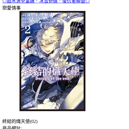
◎超水滴兒童錶．冰雪奇緣．復仇者聯盟◎
戀愛情事
終結的熾天使(02)
商品網址: