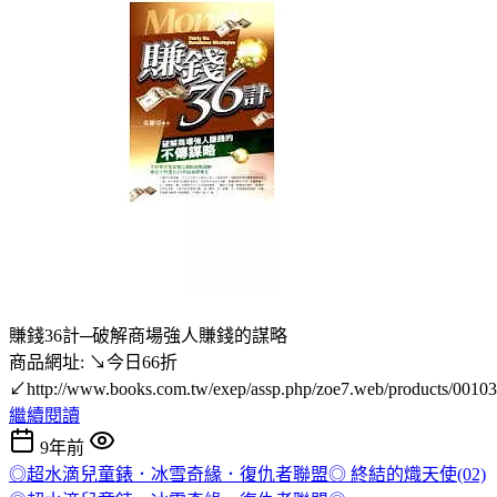
賺錢36計─破解商場強人賺錢的謀略
商品網址: ↘今日66折
↙http://www.books.com.tw/exep/assp.php/zoe7.web/products/0010
繼續閱讀
9年前
◎超水滴兒童錶．冰雪奇緣．復仇者聯盟◎ 終結的熾天使(02)