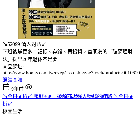
↘52099 情人對錶↙
下班後賺更多：記帳、存錢、再投資，富朋友的「破窮理財
法」提早20年退休不是夢！
商品網址:
http://www.books.com.tw/exep/assp.php/zoe7.web/products/001062
繼續閱讀
9年前
↘今日66折↙ 賺錢36計─破解商場強人賺錢的謀略 ↘今日66
折↙
校園生活