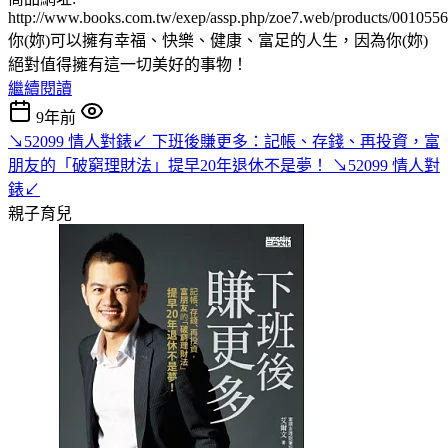
http://www.books.com.tw/exep/assp.php/zoe7.web/products/001055
你(妳)可以擁有幸福、快樂、健康、富足的人生，因為你(妳)
絕對值得擁有這一切美好的事物！
繼續閱讀
9年前
↘52099 情人對錶↙ 下班後賺更多：記帳、存錢、再投資，富
朋友的「破窮理財法」提早20年退休不是夢！ ↘52099 情人對
錶↙
親子育兒