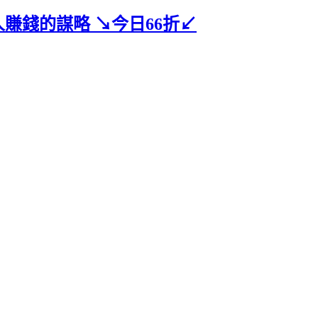
人賺錢的謀略 ↘今日66折↙