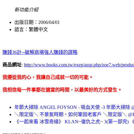
新功能介紹
出版日期：2006/04/01
語言：繁體中文
賺錢36計─破解商場強人賺錢的謀略
商品網址
:
http://www.books.com.tw/exep/assp.php/zoe7.web/produ
我遵從我的心，我讓自己成就一切的可能。
我相信每一件事都在適當的時間，以最美好的方式發生。
年節大掃除 ANGEL FOYSON - 吸血天使 -3 年節大掃除 
＼限定版＼ 不景氣時期，如何鞏固老客戶 ＼限定版＼ @
《一起來看 冰雪奇緣》 KLAN~復仇之虎~ 3(第一部完)