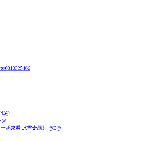
cts/0010325466
@E@
E@
 《一起來看 冰雪奇緣》 @E@