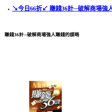
↘今日66折↙ 賺錢36計─破解商場強
賺錢36計─破解商場強人賺錢的謀略