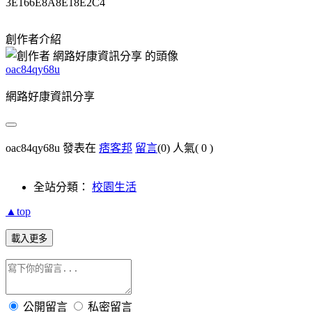
3E166E8A8E18E2C4
創作者介紹
oac84qy68u
網路好康資訊分享
oac84qy68u 發表在
痞客邦
留言
(0)
人氣(
0
)
全站分類：
校園生活
▲top
載入更多
公開留言
私密留言