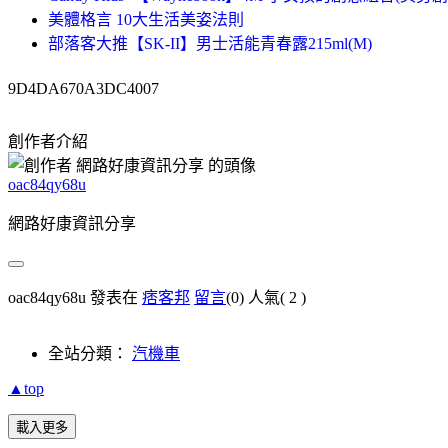
美體格言 10大生活美姿法則
部落客大推【SK-II】男士活能青春露215ml(M)
9D4DA670A3DC4007
創作者介紹
oac84qy68u
網路好康資訊分享
oac84qy68u 發表在
痞客邦
留言
(0)
人氣(
2
)
全站分類：
汽機車
▲top
載入更多