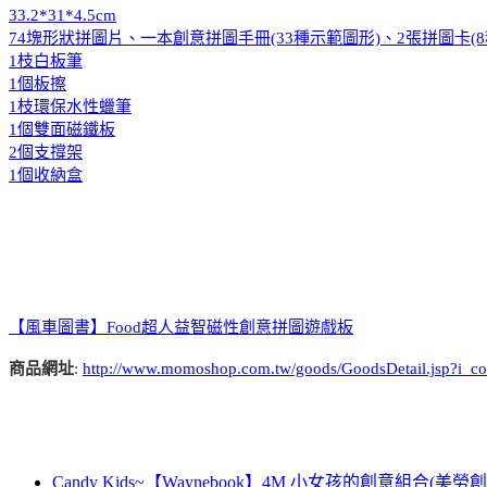
33.2*31*4.5cm
74塊形狀拼圖片、一本創意拼圖手冊(33種示範圖形)、2張拼圖卡(
1枝白板筆
1個板擦
1枝環保水性蠟筆
1個雙面磁鐵板
2個支撐架
1個收納盒
【風車圖書】Food超人益智磁性創意拼圖遊戲板
商品網址
:
http://www.momoshop.com.tw/goods/GoodsDetail.jsp?
Candy Kids~【Waynebook】4M 小女孩的創意組合(美勞