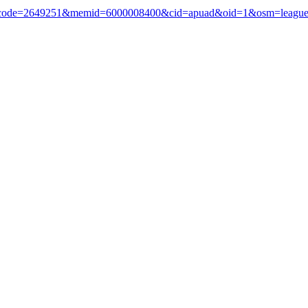
?i_code=2649251&memid=6000008400&cid=apuad&oid=1&osm=leagu