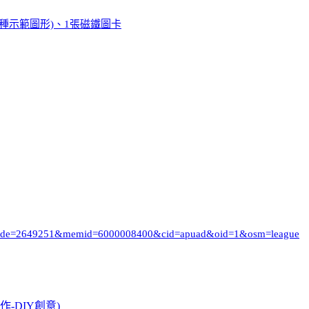
8種示範圖形)、1張磁鐵圖卡
i_code=2649251&memid=6000008400&cid=apuad&oid=1&osm=league
創作-DIY創意)